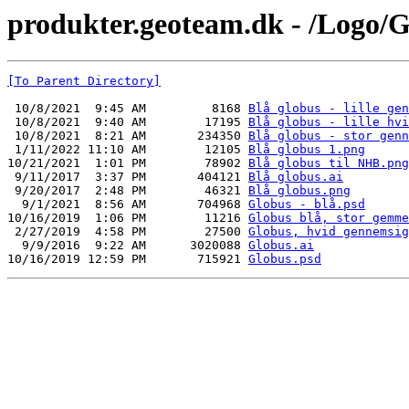
produkter.geoteam.dk - /Logo/
[To Parent Directory]
 10/8/2021  9:45 AM         8168 
Blå globus - lille gen
 10/8/2021  9:40 AM        17195 
Blå globus - lille hvi
 10/8/2021  8:21 AM       234350 
Blå globus - stor genn
 1/11/2022 11:10 AM        12105 
Blå globus 1.png
10/21/2021  1:01 PM        78902 
Blå globus til NHB.png
 9/11/2017  3:37 PM       404121 
Blå globus.ai
 9/20/2017  2:48 PM        46321 
Blå globus.png
  9/1/2021  8:56 AM       704968 
Globus - blå.psd
10/16/2019  1:06 PM        11216 
Globus blå, stor gemme
 2/27/2019  4:58 PM        27500 
Globus, hvid gennemsig
  9/9/2016  9:22 AM      3020088 
Globus.ai
10/16/2019 12:59 PM       715921 
Globus.psd