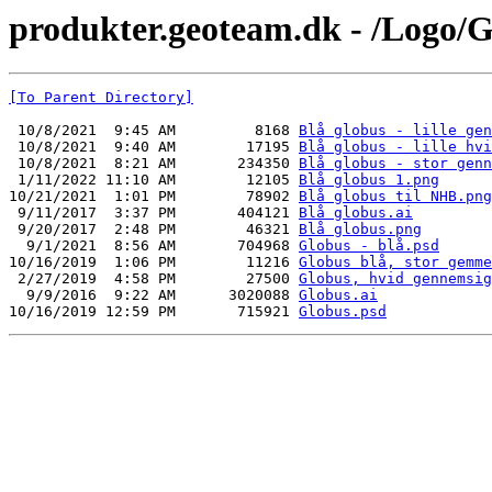
produkter.geoteam.dk - /Logo/G
[To Parent Directory]
 10/8/2021  9:45 AM         8168 
Blå globus - lille gen
 10/8/2021  9:40 AM        17195 
Blå globus - lille hvi
 10/8/2021  8:21 AM       234350 
Blå globus - stor genn
 1/11/2022 11:10 AM        12105 
Blå globus 1.png
10/21/2021  1:01 PM        78902 
Blå globus til NHB.png
 9/11/2017  3:37 PM       404121 
Blå globus.ai
 9/20/2017  2:48 PM        46321 
Blå globus.png
  9/1/2021  8:56 AM       704968 
Globus - blå.psd
10/16/2019  1:06 PM        11216 
Globus blå, stor gemme
 2/27/2019  4:58 PM        27500 
Globus, hvid gennemsig
  9/9/2016  9:22 AM      3020088 
Globus.ai
10/16/2019 12:59 PM       715921 
Globus.psd